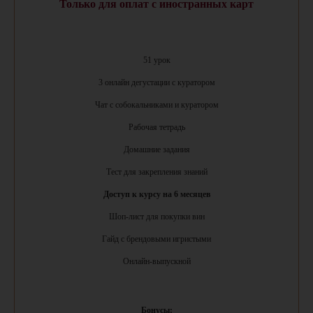
Только для оплат с иностранных карт
51 урок
3 онлайн дегустации с куратором
Чат с собокальниками и куратором
БЛОГ
ТЕЛЕГРАМ
Рабочая тетрадь
О НАС
ДЗЕН
Домашние задания
ОТЗЫВЫ
YOUTUBE
Тест для закрепления знаний
КОНТАКТЫ
INSTAGRAM
Доступ к курсу на 6 месяцев
Шоп-лист для покупки вин
Договор-оферта
Гайд с брендовыми игристыми
Политика обработки
Онлайн-выпускной
персональных данных
ИП Рудзевич У.Ю.
ИНН 720412754753
Бонусы: