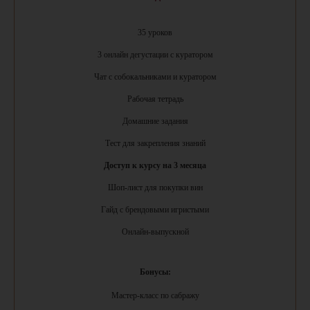
35 уроков
3 онлайн дегустации с куратором
Чат с собокальниками и куратором
Рабочая тетрадь
Домашние задания
Тест для закрепления знаний
Доступ к курсу на 3 месяца
Шоп-лист для покупки вин
Гайд с брендовыми игристыми
Онлайн-выпускной
Бонусы:
Мастер-класс по сабражу