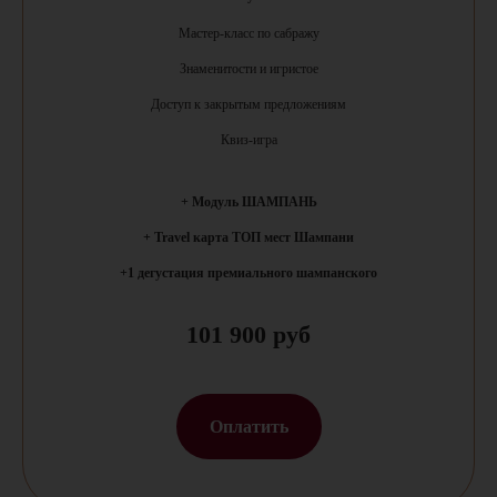
ОГРНИП 322723200053985
Мастер-класс по сабражу
Знаменитости и игристое
Доступ к закрытым предложениям
Квиз-игра
+ Модуль ШАМПАНЬ
+ Travel карта ТОП мест Шампани
+1 дегустация премиального шампанского
101 900 руб
Оплатить