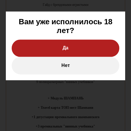
Гайд с брендовыми игристыми
Онлайн-выпускной
Вам уже исполнилось 18
лет?
Бонусы:
Мастер-класс по сабражу
Да
Знаменитости и игристое
Доступ к закрытым предложениям
Нет
Квиз-игра
9 полноразмерных "винных учебников"
+ Модуль ШАМПАНЬ
+ Travel карта ТОП мест Шампани
+1 дегустация премиального шампанского
+3 премиальных "винных учебника"