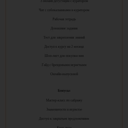
3 онлайн дегустации с куратором
Чат с собокальниками и куратором
Рабочая тетрадь
Домашние задания
Тест для закрепления знаний
Доступ к курсу на 2 месяца
Шоп-лист для покупки вин
Гайд с брендовыми игристыми
Онлайн-выпускной
Бонусы:
Мастер-класс по сабражу
Знаменитости и игристое
Доступ к закрытым предложениям
Квиз-игра