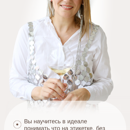
Вы научитесь в идеале
понимать что на этикетке, без
подсказок от друзей и Вивино
Станете независимыми от чужого
мнения и поймете, как выбирать
то, что вы действительно хотите,
а не морщиться от неприятных
сюрпризов
Мы дарим Вам бесплатный урок,
чтобы вы поняли, насколько
качественно, емко и без воды мы
собрали для вас самую ценную
информацию