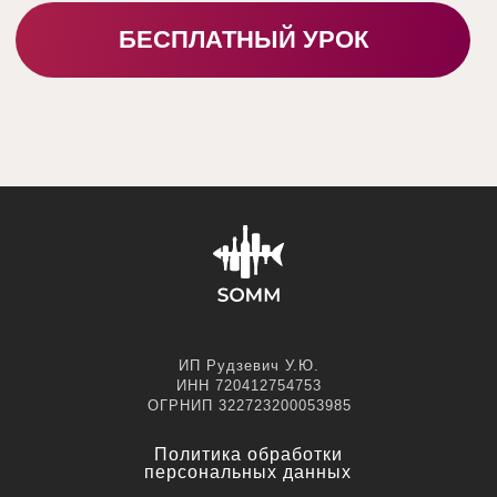
БЛОГ
ТЕЛЕГРАМ
О НАС
ДЗЕН
ОТЗЫВЫ
YOUTUBE
КОНТАКТЫ
INSTAGRAM
Договор-оферта
Политика обработки
ИП Рудзевич У.Ю.
персональных данных
ИНН 720412754753
ОГРНИП 322723200053985
ИП Рудзевич У.Ю.
ИНН 720412754753
Политика обработки
ОГРНИП 322723200053985
персональных данных